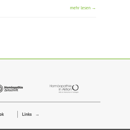
mehr lesen →
ok
Links →