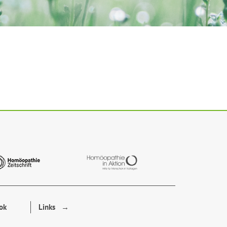
ok
Links →